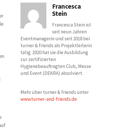
Francesca
Stein
er
le
Francesca Stein ist
seit neun Jahren
Eventmanagerin und seit 2018 bei
turner & friends als Projektleiterin
tätig. 2020 hat sie die Ausbildung
en
zur zertifizierten
Hygienebeauftragten Club, Messe
und Event (DEKRA) absolviert.
:
Mehr über turner & friends unter
www.turner-and-friends.de
e
auf