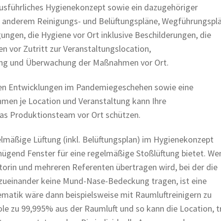
ausführliches Hygienekonzept sowie ein dazugehöriger
r anderem Reinigungs- und Belüftungspläne, Wegführungspl
ngen, die Hygiene vor Ort inklusive Beschilderungen, die
n vor Zutritt zur Veranstaltungslocation,
ng und Überwachung der Maßnahmen vor Ort.
llen Entwicklungen im Pandemiegeschehen sowie eine
men je Location und Veranstaltung kann Ihre
das Produktionsteam vor Ort schützen.
regelmäßige Lüftung (inkl. Belüftungsplan) im Hygienekonzept
nügend Fenster für eine regelmäßige Stoßlüftung bietet. We
orin und mehreren Referenten übertragen wird, bei der die
zueinander keine Mund-Nase-Bedeckung tragen, ist eine
lematik wäre dann beispielsweise mit Raumluftreinigern zu
ole zu 99,995% aus der Raumluft und so kann die Location, t