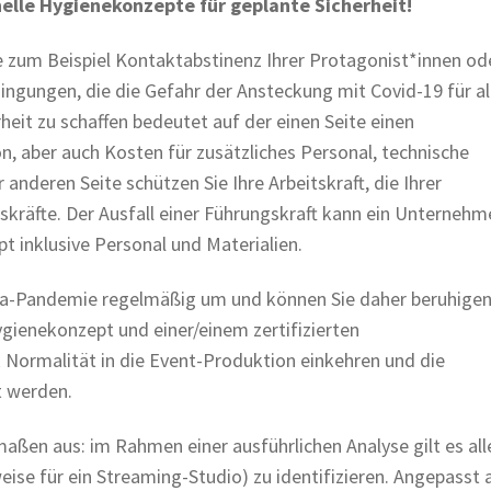
onelle Hygienekonzepte für geplante Sicherheit!
ie zum Beispiel Kontaktabstinenz Ihrer Protagonist*innen od
ngungen, die die Gefahr der Ansteckung mit Covid-19 für al
heit zu schaffen bedeutet auf der einen Seite einen
, aber auch Kosten für zusätzliches Personal, technische
anderen Seite schützen Sie Ihre Arbeitskraft, die Ihrer
skräfte. Der Ausfall einer Führungskraft kann ein Unternehm
t inklusive Personal und Materialien.
rona-Pandemie regelmäßig um und können Sie daher beruhigen
ygienekonzept und einer/einem zertifizierten
 Normalität in die Event-Produktion einkehren und die
t werden.
ßen aus: im Rahmen einer ausführlichen Analyse gilt es all
eise für ein Streaming-Studio) zu identifizieren. Angepasst 