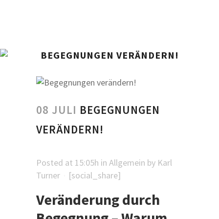
BEGEGNUNGEN VERÄNDERN!
08 JULI
BEGEGNUNGEN
VERÄNDERN!
Posted at 15:05h
in
Allgemein
by
Karl
Turner
[social_share]
Veränderung durch
Begegnung – Warum